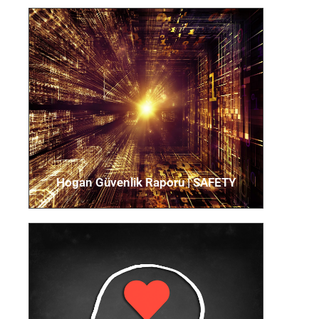
Hogan Duygusal Zeka
Raporu​ | EQ
Kişinin kendisinin ve başkalarının duygularını
tanımlama ve yönetme yeteneği olarak
tanımlanan duygusal zekayı ölçer.
Detaylar için tıklayın
Hogan Güvenlik Raporu​ | SAFETY