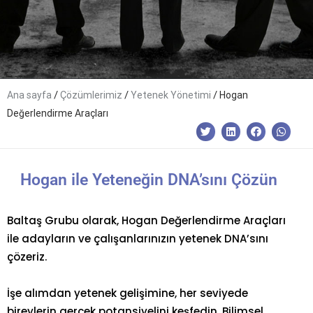
/
/
/
Ana sayfa
Çözümlerimiz
Yetenek Yönetimi
Hogan
Değerlendirme Araçları
Hogan ile Yeteneğin DNA’sını Çözün
Baltaş Grubu olarak, Hogan Değerlendirme Araçları
ile adayların ve çalışanlarınızın yetenek DNA’sını
çözeriz.
İşe alımdan yetenek gelişimine, her seviyede
bireylerin gerçek potansiyelini keşfedin. Bilimsel