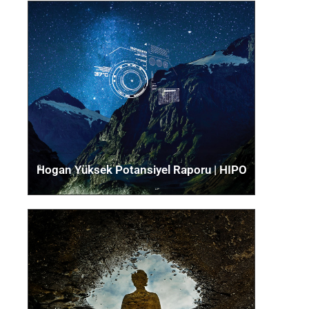
Hogan İçgörü Raporu |
INSIGHT
Yeni yöneticilere ve orta düzey
yöneticilere güçlü yanları,
performans riskleri ve temel
değerleri ile ilgili özlü bir özet
sunar.
Hogan Yüksek Potansiyel Raporu | HIPO
Detaylar için tıklayın
Hogan Veri Raporu​ | DATA
Güçlü yönler, performans riskleri ve