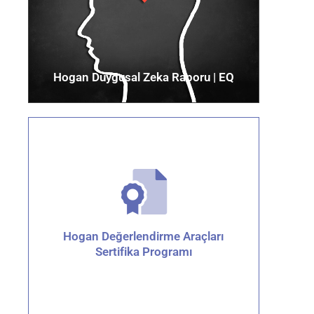
Hogan Duygusal Zeka Raporu​ | EQ
Hogan Değerlendirme Araçları
Hogan Değerlendirme Araçları
Sertifika Programı
Sertifikasyon
Detaylar için tıklayın