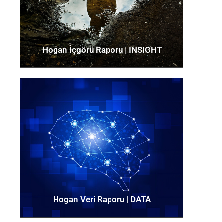
değerlerle ilgili ayrıntılı veri Sağlar.
Detaylar için tıklayın
Hogan İçgörü Raporu | INSIGHT
Hogan Güvenlik Raporu​ |
SAFETY
Güvenlik raporu kişilik ölçümlerini
kullanarak çalışanları güvenlik
başlığını altında altı farklı
yetkinlikte değerlendirir.
Hogan Veri Raporu​ | DATA
Detaylar için tıklayın