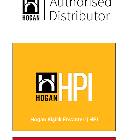
performansını öngörmek amacıyla
tasarlanmıştır.
Detaylar için tıklayın
Hogan Baskı Altında
Eğilimler Ölçümü | HDS
Birey başarısını olumsuz yönde
etkileyen davranışların fark
edilmesini sağlayıp önerilerde
bulunan kişilik ölçüm aracıdır.
Hogan Kişilik Envanteri | HPI
Detaylar için tıklayın