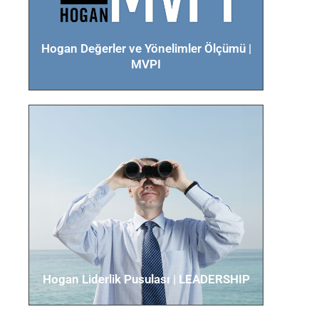
karşılaşabilecekleri zorluklar ve
altta yatan değerleri ile ilgili
kapsamlı veri sunar.
Hogan Değerler ve Yönelimler Ölçümü |
MVPI
Detaylar için tıklayın
Hogan Yüksek Potansiyel
Raporu | HIPO
Liderlik yolunda yürüyen
çalışanların daha etkin olmalarını,
etkin liderlerin de kendilerini
göstermelerine olanak sağlar.
Hogan Liderlik Pusulası​ | LEADERSHIP
Detaylar için tıklayın