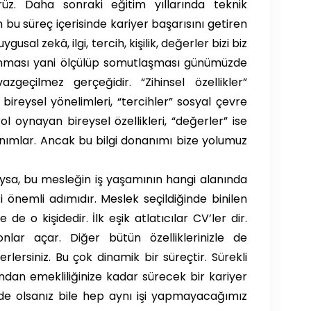
ürüz. Daha sonraki eğitim yıllarında teknik
bu süreç içerisinde kariyer başarısını getiren
uygusal zekâ, ilgi, tercih, kişilik, değerler bizi biz
tanınması yani ölçülüp somutlaşması günümüzde
geçilmez gerçeğidir. “Zihinsel özellikler”
” bireysel yönelimleri, “tercihler” sosyal çevre
a rol oynayan bireysel özellikleri, “değerler” ise
anımlar. Ancak bu bilgi donanımı bize yolumuz
ıysa, bu mesleğin iş yaşamının hangi alanında
 önemli adımıdır. Meslek seçildiğinde binilen
e o kişidedir. İlk eşik atlatıcılar CV’ler dir.
onlar açar. Diğer bütün özelliklerinizle de
rlersiniz. Bu çok dinamik bir süreçtir. Sürekli
dan emekliliğinize kadar sürecek bir kariyer
nde olsanız bile hep aynı işi yapmayacağımız