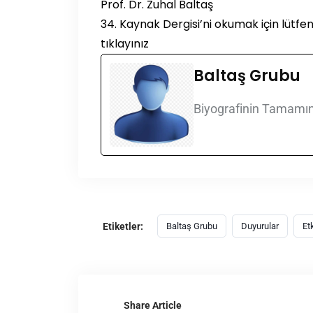
Prof. Dr. Zuhal Baltaş
34. Kaynak Dergisi’ni okumak için lütfe
tıklayınız
Baltaş Grubu
Biyografinin Tamamın
Etiketler:
Baltaş Grubu
Duyurular
Etk
Share Article