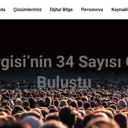
zda
Çözümlerimiz
Dijital Bilge
Personova
Kaynakl
gisi’nin 34 Sayısı
Buluştu