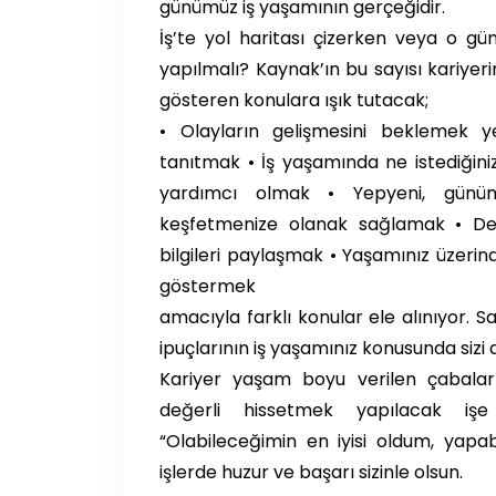
günümüz iş yaşamının gerçeğidir.
İş’te yol haritası çizerken veya o gü
yapılmalı? Kaynak’ın bu sayısı kariyer
gösteren konulara ışık tutacak;
• Olayların gelişmesini beklemek ye
tanıtmak • İş yaşamında ne istediğini
yardımcı olmak • Yepyeni, günümü
keşfetmenize olanak sağlamak • Değişi
bilgileri paylaşmak • Yaşamınız üzerin
göstermek
amacıyla farklı konular ele alınıyor. S
ipuçlarının iş yaşamınız konusunda siz
Kariyer yaşam boyu verilen çabaların
değerli hissetmek yapılacak iş
“Olabileceğimin en iyisi oldum, yapab
işlerde huzur ve başarı sizinle olsun.