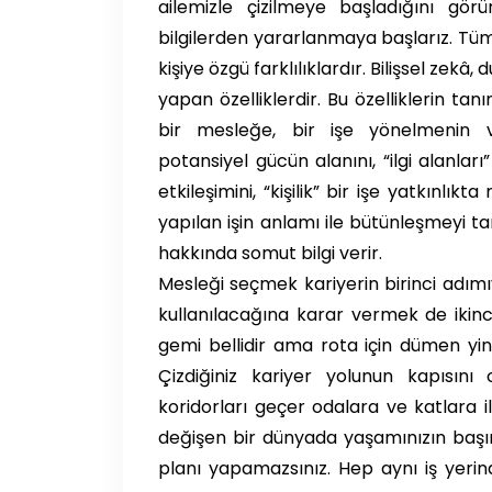
ailemizle çizilmeye başladığını gör
bilgilerden yararlanmaya başlarız. Tüm 
kişiye özgü farklılıklardır. Bilişsel zekâ, d
yapan özelliklerdir. Bu özelliklerin 
bir mesleğe, bir işe yönelmenin vaz
potansiyel gücün alanını, “ilgi alanları
etkileşimini, “kişilik” bir işe yatkınlıkt
yapılan işin anlamı ile bütünleşmeyi t
hakkında somut bilgi verir.
Mesleği seçmek kariyerin birinci adım
kullanılacağına karar vermek de ikinci
gemi bellidir ama rota için dümen yine d
Çizdiğiniz kariyer yolunun kapısını 
koridorları geçer odalara ve katlara ile
değişen bir dünyada yaşamınızın başın
planı yapamazsınız. Hep aynı iş yeri