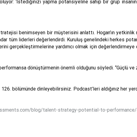
oluyor: ‘İstediğinizi yapma potansiyeline sahip bir grup insanın
ratejisi benimseyen bir müşterisini anlattı. Hogan’ın yetkinlik m
adar tüm liderleri değerlendirdi. Kuruluş genelindeki herkes pot
lerini gerçekleştirmelerine yardımcı olmak için değerlendirmeye 
 performansa dönüştürmenin önemli olduğunu söyledi. “Güçlü ve za
26. bölümünde dinleyebilirsiniz. Podcast’leri aldığınız her yer
ssments.com/blog/talent-strategy-potential-to-performance/