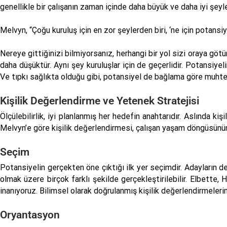
genellikle bir çalışanın zaman içinde daha büyük ve daha iyi şeyler
Melvyn, “Çoğu kuruluş için en zor şeylerden biri, ‘ne için potansiy
Nereye gittiğinizi bilmiyorsanız, herhangi bir yol sizi oraya götü
daha düşüktür. Aynı şey kuruluşlar için de geçerlidir. Potansiyel
Ve tıpkı sağlıkta olduğu gibi, potansiyel de bağlama göre muhtem
Kişilik Değerlendirme ve Yetenek Stratejisi
Ölçülebilirlik, iyi planlanmış her hedefin anahtarıdır. Aslında ki
Melvyn’e göre kişilik değerlendirmesi, çalışan yaşam döngüsünü
Seçim
Potansiyelin gerçekten öne çıktığı ilk yer seçimdir. Adayların de
olmak üzere birçok farklı şekilde gerçekleştirilebilir. Elbette, 
inanıyoruz. Bilimsel olarak doğrulanmış kişilik değerlendirmelerind
Oryantasyon