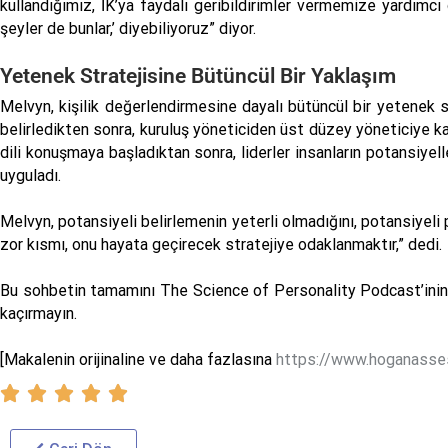
kullandığımız, İK’ya faydalı geribildirimler vermemize yardımcı 
şeyler de bunlar,’ diyebiliyoruz” diyor.
Yetenek Stratejisine Bütüncül Bir Yaklaşım
Melvyn, kişilik değerlendirmesine dayalı bütüncül bir yetenek st
belirledikten sonra, kuruluş yöneticiden üst düzey yöneticiye k
dili konuşmaya başladıktan sonra, liderler insanların potansiyel
uyguladı.
Melvyn, potansiyeli belirlemenin yeterli olmadığını, potansiyeli
zor kısmı, onu hayata geçirecek stratejiye odaklanmaktır,” dedi.
Bu sohbetin tamamını The Science of Personality Podcast’inin 1
kaçırmayın.
[Makalenin orijinaline ve daha fazlasına
https://www.hoganasse