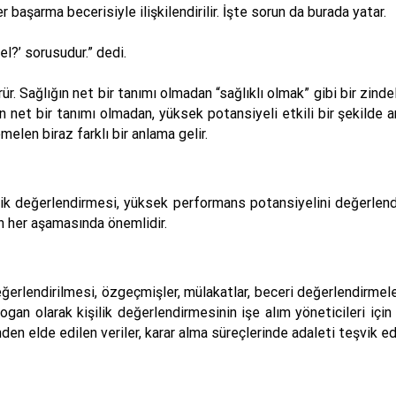
 başarma becerisiyle ilişkilendirilir. İşte sorun da burada yatar.
el?’ sorusudur.” dedi.
rür. Sağlığın net bir tanımı olmadan “sağlıklı olmak” gibi bir zind
in net bir tanımı olmadan, yüksek potansiyeli etkili bir şekilde a
elen biraz farklı bir anlama gelir.
şilik değerlendirmesi, yüksek performans potansiyelini değerlendir
n her aşamasında önemlidir.
ğerlendirilmesi, özgeçmişler, mülakatlar, beceri değerlendirmeler
Hogan olarak kişilik değerlendirmesinin işe alım yöneticileri için
en elde edilen veriler, karar alma süreçlerinde adaleti teşvik eder