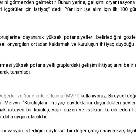
erilerini görmezden gelmektir. Bunun yerine, gelişimi oryantasyo
ri içgörüler için istiyor,” dedi. “Yeni bir işe alım için ilk 10
görüşlerine dayanarak yüksek potansiyelleri belirlediğini gözl
işisel önyargıları ortadan kaldırmak ve kuruluşun ihtiyaç duyduğ
irmesi yüksek potansiyelli gruplardaki gelişim ihtiyaçlarını belirle
arak tanımladı.
eğerler ve Yönelimler Ölçümü (MVPI)
kullanıyoruz. Bireysel değ
. Melvyn, “Kuruluşların ihtiyaç duyduklarını düşündükleri şeyle
mak isteyen bir kuruluş, yapı, düzen ve istikrarı tercih eden li
r daha uygun olacaktır.
inovasyon istediğini söylerse, bir değer çatışmasıyla karşılaşabi