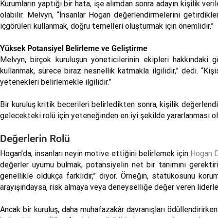
Kurumların yaptığı bir hata, işe alımdan sonra adayın kişilik v
olabilir. Melvyn, “İnsanlar Hogan değerlendirmelerini getirdikle
içgörüleri kullanmak, doğru temelleri oluşturmak için önemlidir.”
Yüksek Potansiyel Belirleme ve Geliştirme
Melvyn, birçok kuruluşun yöneticilerinin ekipleri hakkındaki 
kullanmak, sürece biraz nesnellik katmakla ilgilidir,” dedi. “K
yetenekleri belirlemekle ilgilidir.”
Bir kuruluş kritik becerileri belirledikten sonra, kişilik değerlend
gelecekteki rolü için yeteneğinden en iyi şekilde yararlanması ol
Değerlerin Rolü
Hogan’da, insanları neyin motive ettiğini belirlemek için
Hogan D
değerler uyumu bulmak, potansiyelin net bir tanımını gerektirir
genellikle oldukça farklıdır,” diyor. Örneğin, statükosunu koru
arayışındaysa, risk almaya veya deneyselliğe değer veren liderle
Ancak bir kuruluş, daha muhafazakâr davranışları ödüllendirirken 