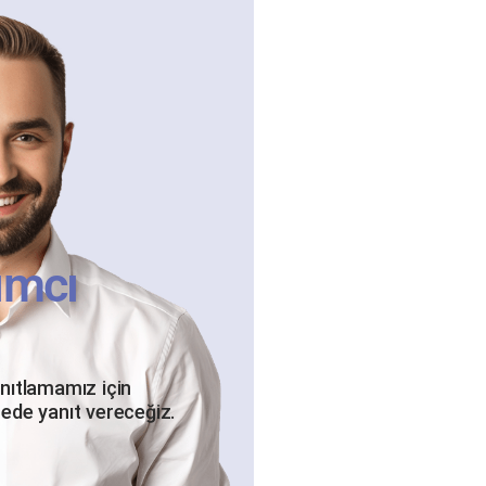
ımcı
anıtlamamız için
rede yanıt vereceğiz.