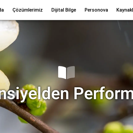
da
Çözümlerimiz
Dijital Bilge
Personova
Kaynakl
nsiyelden Perfor