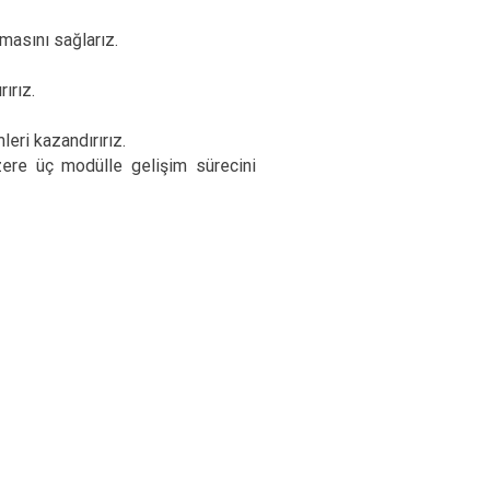
masını sağlarız.
ırız.
eri kazandırırız.
üzere üç modülle gelişim sürecini