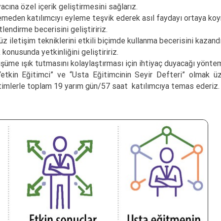
yacına özel içerik geliştirmesini sağlarız.
yüklemeden katılımcıyı eyleme teşvik ederek asıl faydayı ortaya koy
lendirme becerisini geliştiririz.
 iletişim tekniklerini etkili biçimde kullanma becerisini kazandır
konusunda yetkinliğini geliştiririz.
üme ışık tutmasını kolaylaştırması için ihtiyaç duyacağı yönteml
n Yetkin Eğitimci” ve “Usta Eğitimcinin Seyir Defteri” olmak 
itimlerle toplam 19 yarım gün/57 saat katılımcıya temas ederiz.