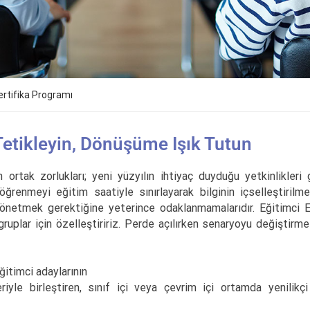
ertifika Programı
Tetikleyin, Dönüşüme Işık Tutun
ortak zorlukları; yeni yüzyılın ihtiyaç duyduğu yetkinlikleri 
ğrenmeyi eğitim saatiyle sınırlayarak bilginin içselleştirilmes
 yönetmek gerektiğine yeterince odaklanmamalarıdır. Eğitimci Eğ
 gruplar için özelleştiririz. Perde açılırken senaryoyu değişti
ğitimci adaylarının
iyle birleştiren, sınıf içi veya çevrim içi ortamda yenilikç