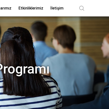
arımız
Etkinliklerimiz
İletişim
 Programı