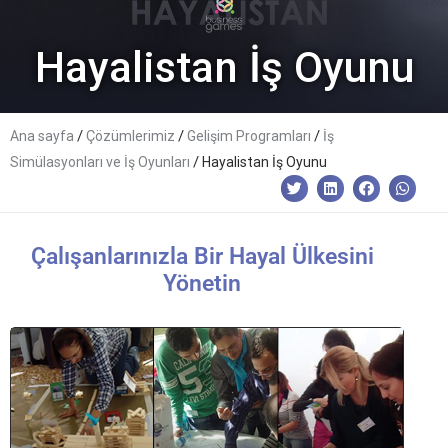
Hayalistan İş Oyunu
/
/
/
Ana sayfa
Çözümlerimiz
Gelişim Programları
İş
/
Simülasyonları ve İş Oyunları
Hayalistan İş Oyunu
Çalışanlarınızla Bir Hayal Ülkesini
Yönetin