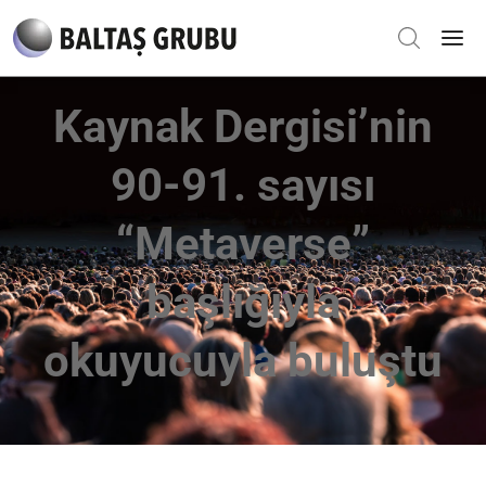
Kaynak Dergisi’nin
90-91. sayısı
“Metaverse”
başlığıyla
okuyucuyla buluştu