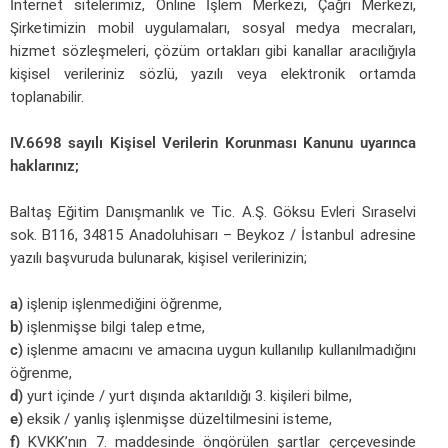
İnternet sitelerimiz, Online İşlem Merkezi, Çağrı Merkezi,
Şirketimizin mobil uygulamaları, sosyal medya mecraları,
hizmet sözleşmeleri, çözüm ortakları gibi kanallar aracılığıyla
kişisel verileriniz sözlü, yazılı veya elektronik ortamda
toplanabilir.
IV.6698 sayılı Kişisel Verilerin Korunması Kanunu uyarınca
haklarınız;
Baltaş Eğitim Danışmanlık ve Tic. A.Ş. Göksu Evleri Sıraselvi
sok. B116, 34815 Anadoluhisarı – Beykoz / İstanbul adresine
yazılı başvuruda bulunarak, kişisel verilerinizin;
a)
işlenip işlenmediğini öğrenme,
b)
işlenmişse bilgi talep etme,
c)
işlenme amacını ve amacına uygun kullanılıp kullanılmadığını
öğrenme,
d)
yurt içinde / yurt dışında aktarıldığı 3. kişileri bilme,
e)
eksik / yanlış işlenmişse düzeltilmesini isteme,
f)
KVKK’nın 7. maddesinde öngörülen şartlar çerçevesinde