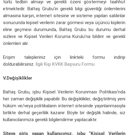
türlü tedbiri almayı ve gerekli özeni göstermeyi taahhüt
etmektedir. Baltaş Grubu’in gerekli bilgi güvenliği önlemlerini
almasına karşın, internet sitesine ve sisteme yapılan saldırılar
sonucunda kişisel verilerin zarar görmesi veya üçüncü kişilerin
eline geçmesi durumunda, Baltaş Grubu bu durumu derhal
sizlere ve Kişisel Verileri Koruma Kurulu’na bildirir ve gerekli
önlemleri alır.
Erişim talepleriniz için linkteki formu indirip
doldurabilirsiniz.
İlgili Kişi KVKK Başvuru Formu
V.Değişiklikler
Baltaş Grubu, işbu Kişisel Verilerin Korunması Politikası’nda
her zaman değişiklik yapabilir. Bu değişiklikler, değiştirilmiş yeni
hüküm ve/veya politikaların internet sitesinde yayınlanmasıyla
birlikte derhal geçerlilik kazanır. Böyle bir değişlik halinde, siz
kullanıcılarımıza gerekli bilgilendirme yapılacaktır.
Siteye giriş yapan kullanıcımız, işbu “Kişisel Verilerin