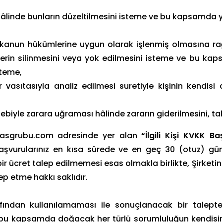
 hâlinde bunların düzeltilmesini isteme ve bu kapsamda ya
ğer kanun hükümlerine uygun olarak işlenmiş olmasına r
lerin silinmesini veya yok edilmesini isteme ve bu kap
steme,
 vasıtasıyla analiz edilmesi suretiyle kişinin kendisi
ebebiyle zarara uğraması hâlinde zararın giderilmesini, ta
baltasgrubu.com adresinde yer alan
“İlgili Kişi KVKK 
başvurularınız en kısa sürede ve en geç 30 (otuz) gün 
bir ücret talep edilmemesi esas olmakla birlikte, Şirketin
ep etme hakkı saklıdır.
 tarafından kullanılamaması ile sonuçlanacak bir talep
 bu kapsamda doğacak her türlü sorumluluğun kendisin