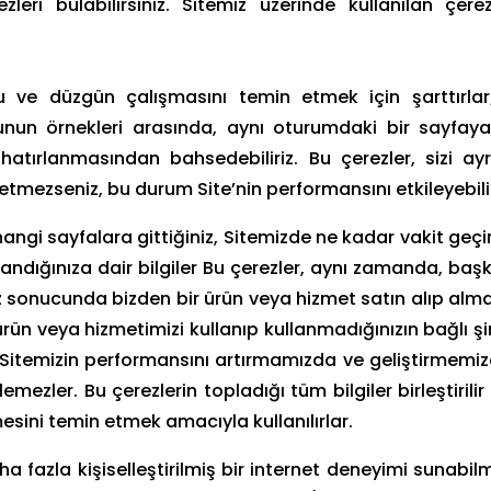
zleri bulabilirsiniz. Sitemiz üzerinde kullanılan çer
ğru ve düzgün çalışmasını temin etmek için şarttırla
 Bunun örnekleri arasında, aynı oturumdaki bir sayfa
atırlanmasından bahsedebiliriz. Bu çerezler, sizi ayr
ul etmezseniz, bu durum Site’nin performansını etkileyebili
hangi sayfalara gittiğiniz, Sitemizde ne kadar vakit geçir
ullandığınıza dair bilgiler Bu çerezler, aynı zamanda, baş
z sonucunda bizden bir ürün veya hizmet satın alıp almad
ürün veya hizmetimizi kullanıp kullanmadığınızın bağlı ş
Sitemizin performansını artırmamızda ve geliştirmemizd
irlemezler. Bu çerezlerin topladığı tüm bilgiler birleştiri
mesini temin etmek amacıyla kullanılırlar.
daha fazla kişiselleştirilmiş bir internet deneyimi sunabil