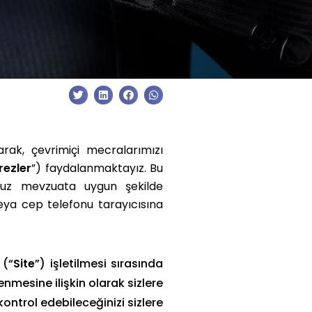
arak, çevrimiçi mecralarımızı
rezler
”) faydalanmaktayız. Bu
umuz mevzuata uygun şekilde
 veya cep telefonu tarayıcısına
 (“
Site
”) işletilmesi sırasında
lenmesine ilişkin olarak sizlere
kontrol edebileceğinizi sizlere