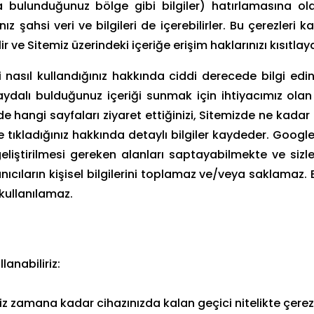
eya bulunduğunuz bölge gibi bilgiler) hatırlamasına ol
ınız şahsi veri ve bilgileri de içerebilirler. Bu çerezleri
r ve Sitemiz üzerindeki içeriğe erişim haklarınızı kısıtlaya
 nasıl kullandığınız hakkında ciddi derecede bilgi edin
aydalı bulduğunuz içeriği sunmak için ihtiyacımız olan 
nde hangi sayfaları ziyaret ettiğinizi, Sitemizde ne kadar
re tıkladığınız hakkında detaylı bilgiler kaydeder. Google
geliştirilmesi gereken alanları saptayabilmekte ve siz
ıcıların kişisel bilgilerini toplamaz ve/veya saklamaz. B
 kullanılamaz.
lanabiliriz:
niz zamana kadar cihazınızda kalan geçici nitelikte çerezl