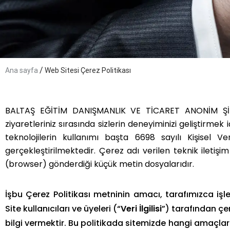
/
Ana sayfa
Web Sitesi Çerez Politikası
BALTAŞ EĞİTİM DANIŞMANLIK VE TİCARET ANONİM ŞİR
ziyaretleriniz sırasında sizlerin deneyiminizi geliştirmek iç
teknolojilerin kullanımı başta 6698 sayılı Kişise
gerçekleştirilmektedir. Çerez adı verilen teknik iletişim
(browser) gönderdiği küçük metin dosyalarıdır.
İşbu Çerez Politikası metninin amacı, tarafımızca iş
Site kullanıcıları ve üyeleri (“
Veri İlgilisi
”) tarafından çer
bilgi vermektir. Bu politikada sitemizde hangi amaçlarla