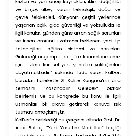
krizleri ve yeni enerji kaynakları, iklim değişikliği
ve birçok ülkeyi vuran teknolojik, doğal ve
çevre felaketleri, dünyanın çeşitli yerlerinde
yaşanan açlık, gıda güvenliği ve yoksullukla ile
ilgili konular, günden güne artan sağlık sorunları
ve insan ömrünü uzatması beklenen yeni tıp
teknolojileri, eğitim sistemi ve sorunları;
Geleceği öngörüp ona göre konumlanmamız
için bizlere küresel yeni yönetim yaklaşımları
dayatmaktadır.” seklinde ifade veren KalDer,
buradan hareketle 21. Kalite Kongresi’nin ana
temasını “Yaşanabilir Gelecek” olarak
belirlemiş ve bu kongrede bu konu ile ilgili
uzmanları bir araya getirerek konuya ışık
tutmayı amaçlamıştır.
KalDer’in belirlediği bu çerçeve altında Prof. Dr.
Acar Baltaş, “Yeni Yönetim Modelleri” başlığı
altındaki paneli 20 Kasım tarihinde 11:30-12:00