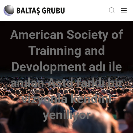
American Society of
Trainning and
Devolopment adı ile
anılan Astd farklı bir
vizyonla kendini
yeniliyor