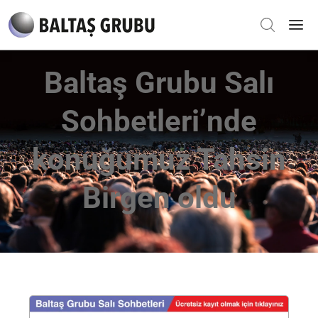
Baltaş Grubu Salı
Sohbetleri’nde
konuğumuz Tahsin
Birgen oldu