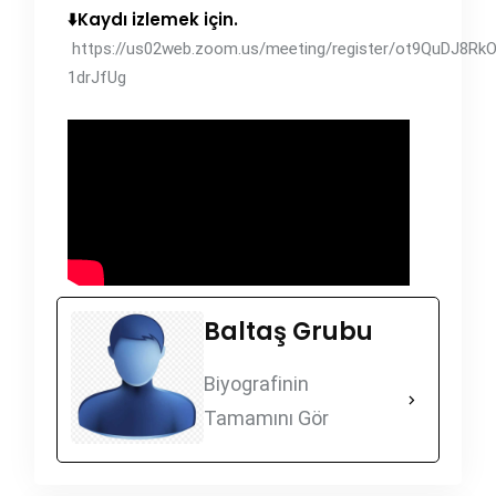
⬇️Kaydı izlemek için.
https://us02web.zoom.us/meeting/register/ot9QuDJ8Rk
1drJfUg
Baltaş Grubu
Biyografinin
Tamamını Gör