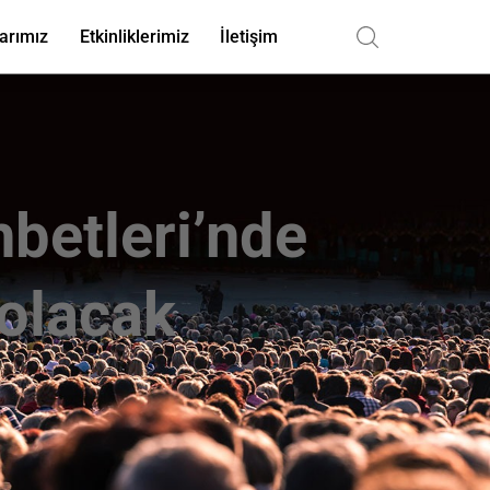
arımız
Etkinliklerimiz
İletişim
hbetleri’nde
olacak