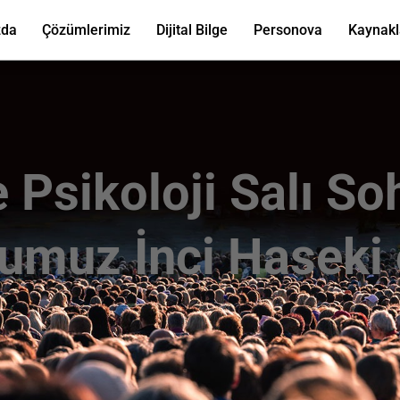
zda
Çözümlerimiz
Dijital Bilge
Personova
Kaynakl
e Psikoloji Salı So
umuz İnci Haseki 