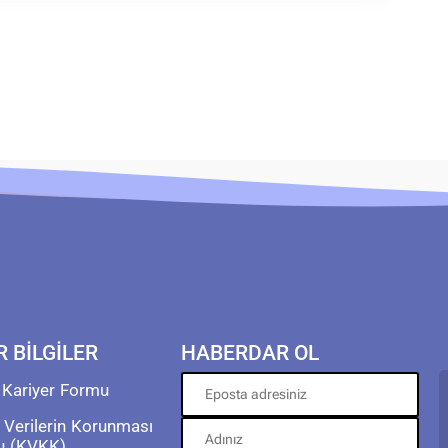
R BİLGİLER
HABERDAR OL
 Kariyer Formu
l Verilerin Korunması
u (KVKK)