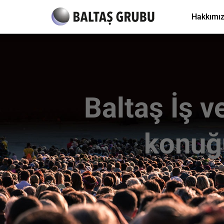
Hakkımı
Baltaş İş v
konuğ