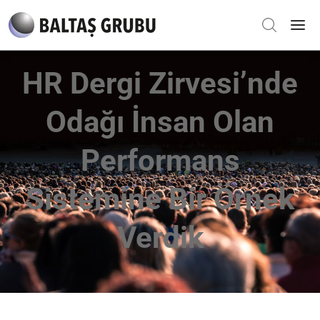
HR Dergi Zirvesi’nde
Odağı İnsan Olan
Performans
Sistemine Bir Örnek
Verdik