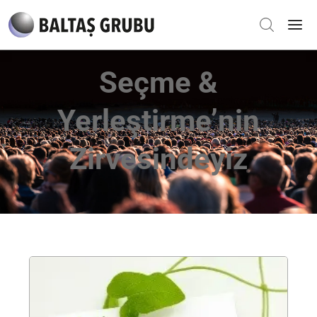
Seçme &
Yerleştirme’nin
Zirvesindeyiz