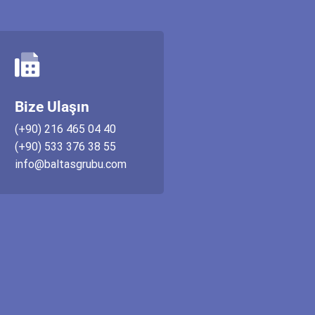
Bize Ulaşın
(+90) 216 465 04 40
(+90) 533 376 38 55
info@baltasgrubu.com