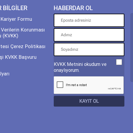
R BİLGİLER
HABERDAR OL
 Kariyer Formu
l Verilerin Korunması
u (KVKK)
tesi Çerez Politikası
Kişi KVKK Başvuru
KVKK Metnini okudum ve
onaylıyorum.
Uyarı