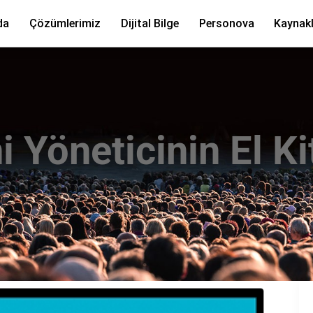
da
Çözümlerimiz
Dijital Bilge
Personova
Kaynakl
i Yöneticinin El Ki