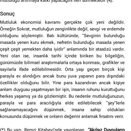
mutluluğu artırmaya katkı yapacağını ileri sürmektedir (4).
Sonuç
Mutluluk ekonomisi kavramı gerçekte çok yeni değildir.
Örneğin Sokrat, mutluluğun zenginlikte değil, sevgi ve erdemde
olduğunu söylemiştir. Batı kültüründe, “Sevginin bulunduğu
masada yenen kuru ekmek, nefretin bulunduğu masada yenen
çeşit çeşit yemekten daha iyidir” anlamında bir atasözü vardır.
Yeni olan ise, insanlık tarihi içinde biriken bu bilgeliğin,
günümüzde bilimsel araştırmalarla ortaya konması, grafikler ve
sayılarla ifade edilebilmesidir. Orta yaşı geçen birçok kişi
parayla ev alındığını ancak bunu yuva yapanın para dışındaki
özellikler olduğunu bilir. Yine para kazandıran ancak kişiye
anlam duygusu yaşatmayan bir işin, insanın ruhunu kuruttuğunu
herkes yaşamış ya da gözlemiştir. Bu nedenle mutluluğunuzun,
parayla ve para aracılığıyla elde edilebilecek “şey”lerle
sağlanamayacağını düşünmek, insana sahip oldukları
konusunda düşünmek ve onların değerini anlamak fırsatını verir.
(*) Bu yazı, Remzi Kitabevi’nde yayınlanan
“Akılsız Duyguların