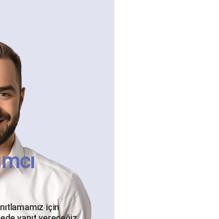
ımcı
anıtlamamız için
rede yanıt vereceğiz.