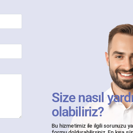
Size nasıl yard
olabiliriz?
Bu hizmetimiz ile ilgili sorunuzu y
formu doldurabilirsiniz. En kısa sü