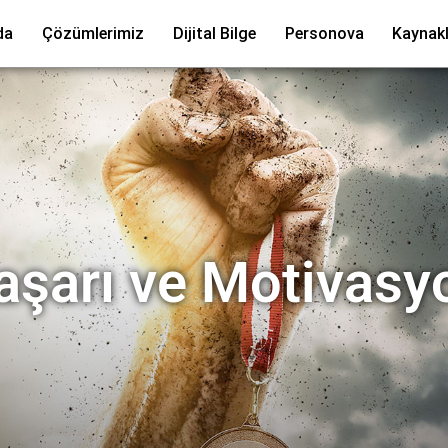
da
Çözümlerimiz
Dijital Bilge
Personova
Kaynakl
aşarı ve Motivasy