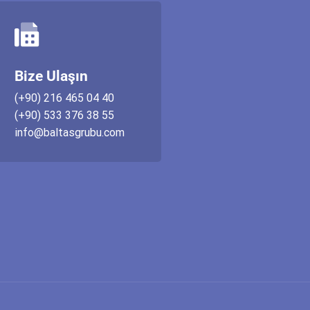
Bize Ulaşın
(+90) 216 465 04 40
(+90) 533 376 38 55
info@baltasgrubu.com