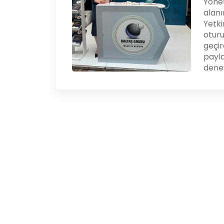
Yönet
alanı
Yetki
oturu
geçir
payla
deney