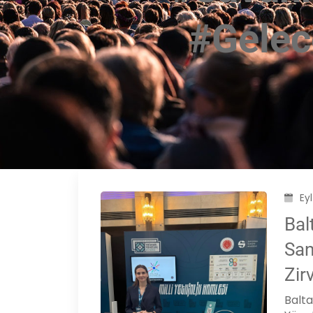
#Gelece
Ey
Bal
San
Zir
Balt