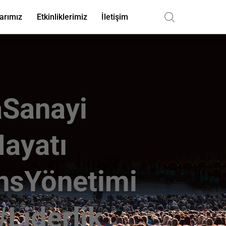
arımız
Etkinliklerimiz
İletişim
Sanayi
ayatı
nsYönetimi
Liderlik