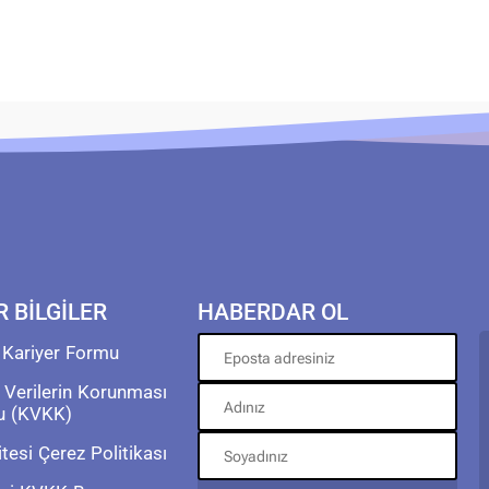
R BİLGİLER
HABERDAR OL
 Kariyer Formu
l Verilerin Korunması
u (KVKK)
tesi Çerez Politikası