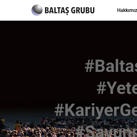
Hakkımı
#Balt
#Yet
#KariyerG
#Savunm