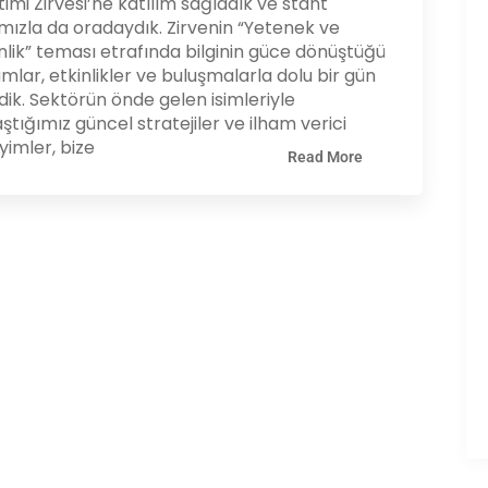
imi Zirvesi’ne katılım sağladık ve stant
mızla da oradaydık. Zirvenin “Yetenek ve
nlik” teması etrafında bilginin güce dönüştüğü
mlar, etkinlikler ve buluşmalarla dolu bir gün
dik. Sektörün önde gelen isimleriyle
ştığımız güncel stratejiler ve ilham verici
imler, bize
Read More